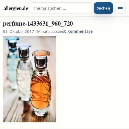
Zum Inhalt springen
Suche nach:
allergien.de
Suchen
Menü
perfume-1433631_960_720
31. Oktober 2017
1 Minute Lesezeit
0 Kommentare