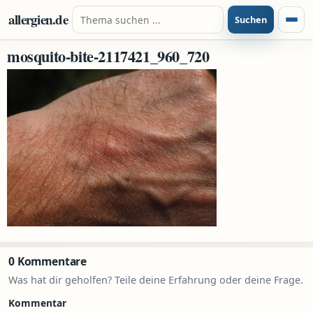
Zum Inhalt springen
Suche nach:
allergien.de
Suchen
Menü
mosquito-bite-2117421_960_720
0 Kommentare
Was hat dir geholfen? Teile deine Erfahrung oder deine Frage.
Kommentar