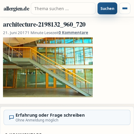
Zum Inhalt springen
Suche nach:
allergien.de
Suchen
Menü
architecture-2198132_960_720
21. Juni 2017
1 Minute Lesezeit
0 Kommentare
Erfahrung oder Frage schreiben
Ohne Anmeldung möglich