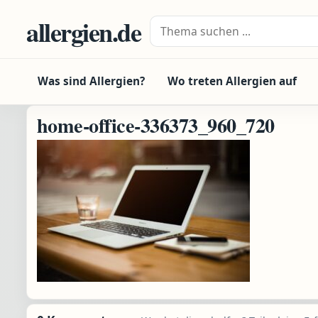
Zum Inhalt springen
allergien.de
Suche nach:
Was sind Allergien?
Wo treten Allergien auf
home-office-336373_960_720