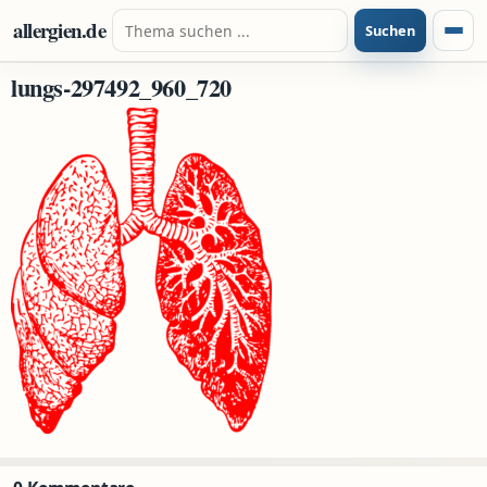
Zum Inhalt springen
Suche nach:
allergien.de
Suchen
Menü
lungs-297492_960_720