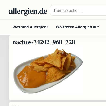
Zum Inhalt springen
allergien.de
Suche nach:
Was sind Allergien?
Wo treten Allergien auf
nachos-74202_960_720