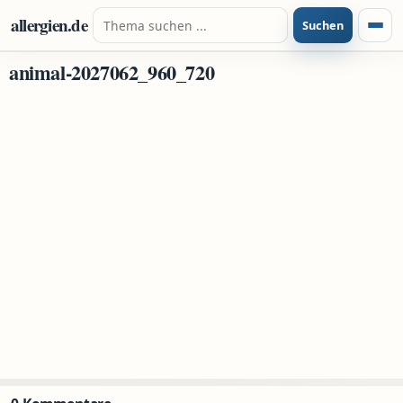
Zum Inhalt springen
Suche nach:
allergien.de
Suchen
Menü
animal-2027062_960_720