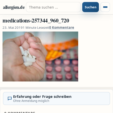
Zum Inhalt springen
Suche nach:
allergien.de
Suchen
Menü
medications-257344_960_720
23. Mai 2019
1 Minute Lesezeit
0 Kommentare
Erfahrung oder Frage schreiben
Ohne Anmeldung möglich