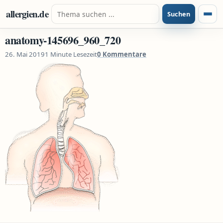
Zum Inhalt springen
Suche nach:
allergien.de
Suchen
Menü
anatomy-145696_960_720
26. Mai 2019
1 Minute Lesezeit
0 Kommentare