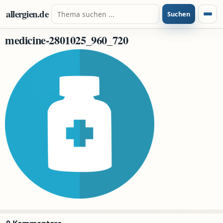
Zum Inhalt springen
Suche nach:
allergien.de
Suchen
Menü
medicine-2801025_960_720