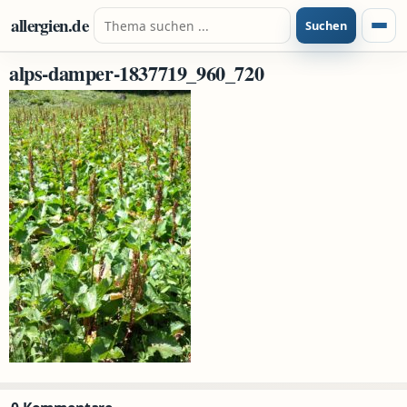
Zum Inhalt springen
Suche nach:
allergien.de
Suchen
Menü
alps-damper-1837719_960_720