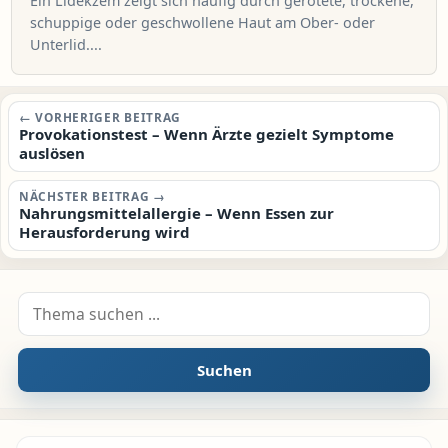
Ein Lidekzem zeigt sich häufig durch gerötete, trockene,
schuppige oder geschwollene Haut am Ober- oder
Unterlid....
Beitragsnavigation
← VORHERIGER BEITRAG
Provokationstest – Wenn Ärzte gezielt Symptome
auslösen
NÄCHSTER BEITRAG →
Nahrungsmittelallergie – Wenn Essen zur
Herausforderung wird
Suche nach:
Suchen