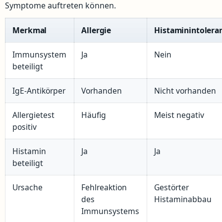
Symptome auftreten können.
Merkmal
Allergie
Histaminintolera
Immunsystem
Ja
Nein
beteiligt
IgE-Antikörper
Vorhanden
Nicht vorhanden
Allergietest
Häufig
Meist negativ
positiv
Histamin
Ja
Ja
beteiligt
Ursache
Fehlreaktion
Gestörter
des
Histaminabbau
Immunsystems