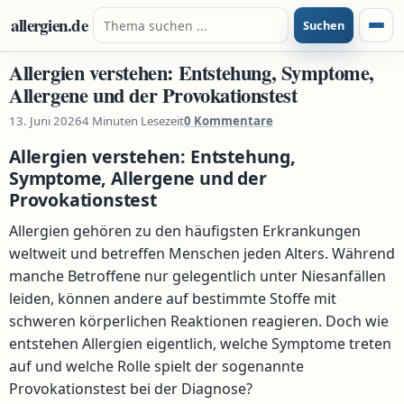
Zum Inhalt springen
Suche nach:
allergien.de
Suchen
Menü
Allergien verstehen: Entstehung, Symptome,
Allergene und der Provokationstest
13. Juni 2026
4 Minuten Lesezeit
0 Kommentare
Allergien verstehen: Entstehung,
Symptome, Allergene und der
Provokationstest
Allergien gehören zu den häufigsten Erkrankungen
weltweit und betreffen Menschen jeden Alters. Während
manche Betroffene nur gelegentlich unter Niesanfällen
leiden, können andere auf bestimmte Stoffe mit
schweren körperlichen Reaktionen reagieren. Doch wie
entstehen Allergien eigentlich, welche Symptome treten
auf und welche Rolle spielt der sogenannte
Provokationstest bei der Diagnose?