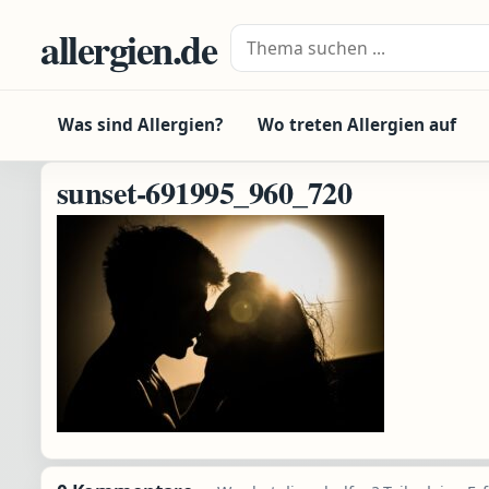
Zum Inhalt springen
allergien.de
Suche nach:
Was sind Allergien?
Wo treten Allergien auf
sunset-691995_960_720