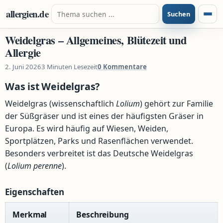
Zum Inhalt springen
Suche nach:
allergien.de
Suchen
Menü
Weidelgras – Allgemeines, Blütezeit und
Allergie
2. Juni 2026
3 Minuten Lesezeit
0 Kommentare
Was ist Weidelgras?
Weidelgras (wissenschaftlich
Lolium
) gehört zur Familie
der Süßgräser und ist eines der häufigsten Gräser in
Europa. Es wird häufig auf Wiesen, Weiden,
Sportplätzen, Parks und Rasenflächen verwendet.
Besonders verbreitet ist das Deutsche Weidelgras
(
Lolium perenne
).
Eigenschaften
Merkmal
Beschreibung