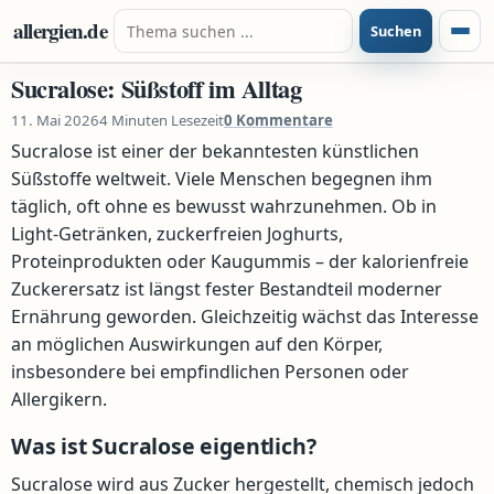
Zum Inhalt springen
Suche nach:
allergien.de
Suchen
Menü
Sucralose: Süßstoff im Alltag
11. Mai 2026
4 Minuten Lesezeit
0 Kommentare
Sucralose ist einer der bekanntesten künstlichen
Süßstoffe weltweit. Viele Menschen begegnen ihm
täglich, oft ohne es bewusst wahrzunehmen. Ob in
Light-Getränken, zuckerfreien Joghurts,
Proteinprodukten oder Kaugummis – der kalorienfreie
Zuckerersatz ist längst fester Bestandteil moderner
Ernährung geworden. Gleichzeitig wächst das Interesse
an möglichen Auswirkungen auf den Körper,
insbesondere bei empfindlichen Personen oder
Allergikern.
Was ist Sucralose eigentlich?
Sucralose wird aus Zucker hergestellt, chemisch jedoch