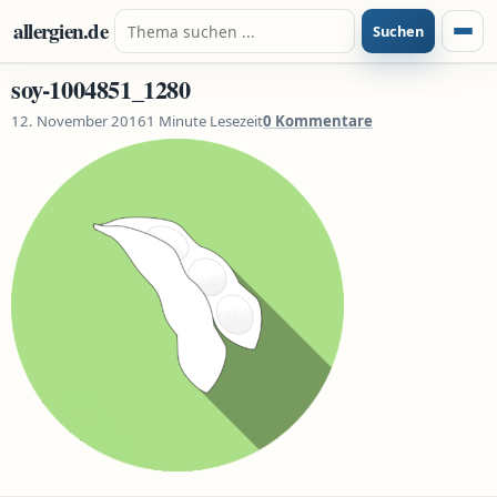
Zum Inhalt springen
Suche nach:
allergien.de
Suchen
Menü
soy-1004851_1280
12. November 2016
1 Minute Lesezeit
0 Kommentare