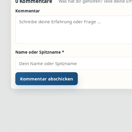
0 Kommentare
Was hat dir geholfen? Teile deine Er
Kommentar
Name oder Spitzname
*