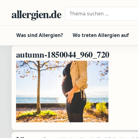
Zum Inhalt springen
allergien.de
Suche nach:
Was sind Allergien?
Wo treten Allergien auf
autumn-1850044_960_720