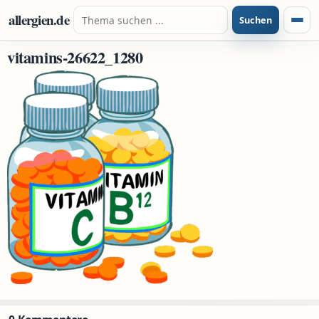
Zum Inhalt springen
Suche nach:
allergien.de
Suchen
Menü
vitamins-26622_1280