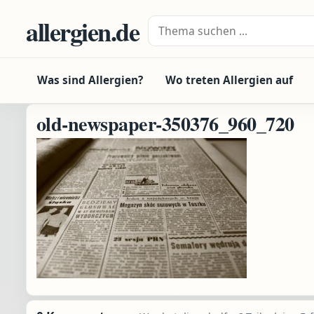
Zum Inhalt springen
allergien.de
Suche nach:
Was sind Allergien?
Wo treten Allergien auf
old-newspaper-350376_960_720