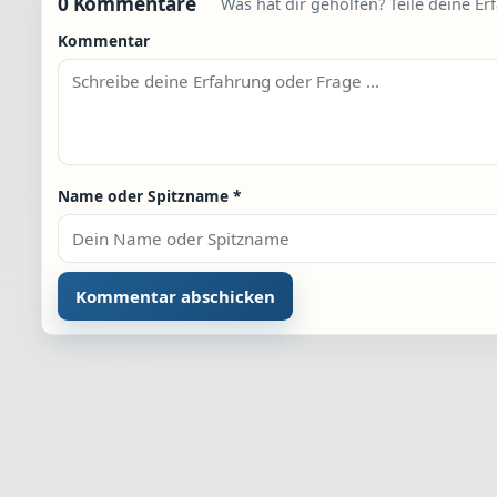
0 Kommentare
Was hat dir geholfen? Teile deine Er
Kommentar
Name oder Spitzname
*