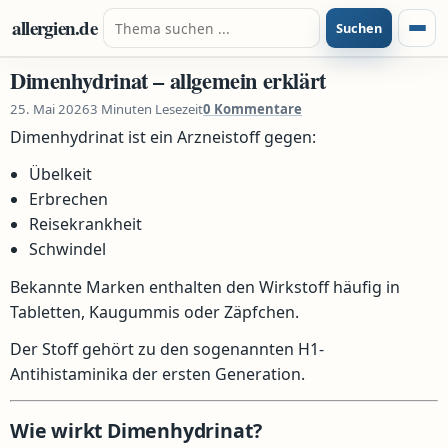
Zum Inhalt springen
Suche nach:
allergien.de
Suchen
Menü
Dimenhydrinat – allgemein erklärt
25. Mai 2026
3 Minuten Lesezeit
0 Kommentare
Dimenhydrinat ist ein Arzneistoff gegen:
Übelkeit
Erbrechen
Reisekrankheit
Schwindel
Bekannte Marken enthalten den Wirkstoff häufig in
Tabletten, Kaugummis oder Zäpfchen.
Der Stoff gehört zu den sogenannten H1-
Antihistaminika der ersten Generation.
Wie wirkt Dimenhydrinat?