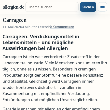
Zum Inhalt springen
Suche nach:
allergien.de
Suchen
Menü
Carrageen
11. Mai 2026
4 Minuten Lesezeit
0 Kommentare
Carrageen: Verdickungsmittel in
Lebensmitteln – und mögliche
Auswirkungen bei Allergien
Carrageen ist ein weit verbreiteter Zusatzstoff in der
Lebensmittelindustrie. Viele Menschen konsumieren ihn
täglich, ohne es zu wissen. Besonders in cremigen
Produkten sorgt der Stoff für eine bessere Konsistenz
und Stabilität. Gleichzeitig wird Carrageen immer
wieder kontrovers diskutiert – vor allem im
Zusammenhang mit empfindlicher Verdauung,
Entzündungen und möglichen Unverträglichkeiten.
Gerade Menschen mit Allergien oder empfindlichem