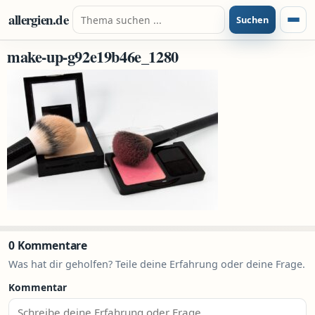
Zum Inhalt springen
Suche nach:
allergien.de
Suchen
Menü
make-up-g92e19b46e_1280
0 Kommentare
Was hat dir geholfen? Teile deine Erfahrung oder deine Frage.
Kommentar